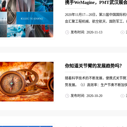
携手WeMagine，PMT武汉
2020年11月17—20日，第21届中
会汇聚工程机械、航空航天、国防军工、船
发布时间:
2020
-
11
-
13
模具制造等相关行业，将推动制造业迈向新篇
出PMT ALPHA测量臂，在此诚邀您的出
你知道关节臂的发展趋势吗？
随着科学技术的不断发展，便携式关节臂
势发展。（1）高效率：生产节奏不断加快
发布时间:
2020
-
10
-
20
量精度的同时，还要有较高的检测效率。
施：改进测量臂的结构设计，减轻运动…