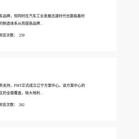
车品牌，但同时在汽车工业发展迅速时代也面临着时
制造体系从而提高品牌...
浏览次数：
259
合作背景-BACKGROUND东风商用车有限公司动力
…
务支持，PMT正式成立辽宁方案中心。该方案中心的
的全面覆盖，极大地利...
浏览次数：
262
煌奠定了坚实的基础。成立大会于2021年1月12日在
…