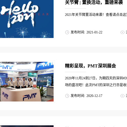
关节臂 | 置换活动，重磅来袭
2021年关节臂置活动来袭！查看请点击这
发布时间:
2021
-
01
-
22
精彩呈现，PMT深圳展会
2020年11月24到27日，为期四天的深
场的盛况吧！此次PMT的深圳之行亦是收获
发布时间:
2020
-
12
-
17
的同事分享：此次博览会，PMT在大湾
间，来到PMT展台的新老朋友络绎不绝。