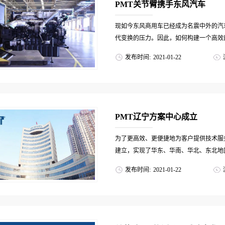
PMT关节臂携手东风汽车
现如今东风商用车已经成为名震中外的汽
代变换的压力。因此，如何构建一个高效的
发布时间:
2021
-
01
-
22
的核心竞争力成为了一个不可忽视的问题。
总成工厂于2018年由发动机厂与变速箱厂
PMT辽宁方案中心成立
为了更高效、更便捷地为客户提供技术服
建立，实现了华东、华南、华北、东北地区
发布时间:
2021
-
01
-
22
于PMT在东北地区的工作开展，为续写新辉
沈阳中关村举行。PMT东北大区经理All