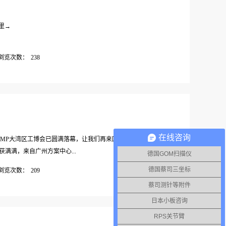
里→
浏览次数：
238
在线咨询
圳#DMP大湾区工博会已圆满落幕，让我们再来回顾下现
满满，来自广州方案中心...
德国GOM扫描仪
德国蔡司三坐标
浏览次数：
209
蔡司测针等附件
区崭露头角，得到了广大客户的广泛认可。短短四天时
…
日本小板咨询
RPS关节臂