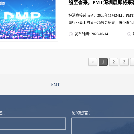
纷至沓来，PMT深圳展即将来
好消息接踵而至，2020年11月24日，
量行业奉上的又一场展会盛宴，将带着“让测
发布时间:
2020
-
10
-
14
使命，为客户带来实实在在的精准体验。一
相约上海&深圳共同把握2020末给予的新
<
1
2
3
PMT
名：
您的留言：