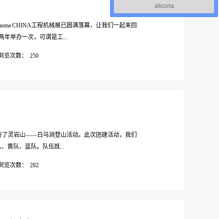
alicona
#bauma CHINA工程机械展已圆满落幕，让我们一起来回
年举办一次，可谓是工...
浏览次数：
250
，虽有疫情和阴雨天气的影响，也未能阻止大家的热
举行了灵岩山——白马涧登山活动。此次团建活动，我们
、黄队、蓝队。队伍既...
浏览次数：
282
如何为自己的队伍增添风采的吧！气势如“红”— 红