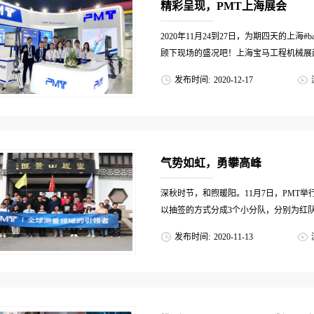
精彩呈现，PMT上海展会
2020年11月24到27日，为期四天的上海
顾下现场的盛况吧！上海宝马工程机械展两
发布时间:
2020
-
12
-
17
程机械行业的中流砥柱。在这4天时间里
情，现场依旧人流涌动，盛况空前。在…
气势如虹，勇攀高峰
深秋时节，和煦暖阳。11月7日，PMT
以抽签的方式分成3个小分队，分别为红队
发布时间:
2020
-
11
-
13
成，口号自然不能少，让我们来看看大家是
队红队象征着气势如“红”，勇攀高…