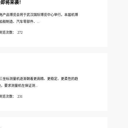
展会即将来袭！
国国际机电产品博览会将于武汉国际博览中心举行。本届机博
舶制造、汽车零部件、...
浏览次数：
272
章。届时，PMT将与WeMagine携手参展，共同展
席…
三坐标测量机逐渐朝着更高精、更稳定、更柔性的趋
，要求测量机在保证测...
浏览次数：
231
为了提高测量机的效率，可以从以下几个方面采取措